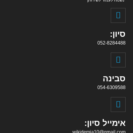
נשמח לעמוד לשירותך
סיון:
052-8284488
סבינה
054-6309588
אימייל סיון:
wikidemia10@gmail.com