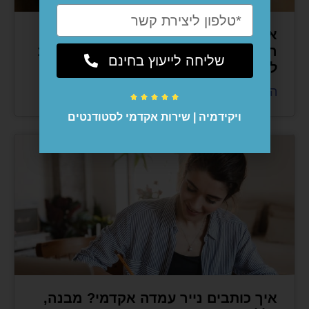
איך לצטט חוקים, פסקי דין ומסמכים
רשמיים של הממשלה בעבודה אקדמית
שליחה לייעוץ בחינם
לפי כללי האזכור האחיד?
המשיכו לקרוא »





ויקידמיה | שירות אקדמי לסטודנטים
איך כותבים נייר עמדה אקדמי? מבנה,