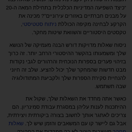
“כיצד השפיעה המדיניות הכלכלית בתחילת המאה ה-20
על מבנים חברתיים באזורים עירוניים”? מכינה את
הקרקע לבחינה מקיפה הכוללת
ניתוח סטטיסטי
,
טקסטים היסטוריים והשוואת שיטות מחקר.
ניסוח שאלות מדויקות דורש הבנה מעמיקה של הנושא
שלך ומשמעותו בהקשר ההיסטורי הרחב יותר. זה כרוך
בזיהוי פערים בספרות הנוכחית והרהורים לגבי נקודות
מבט חדשות שהמחקר שלך יכול להציע. שלב זה חיוני
להנחיית סקירת הספרות שלך ולקביעת המתודולוגיה
שבה תשתמש.
כאשר אתה מחדד את השאלות שלך, שקול את
ההיתכנות לענות עליהן במסגרת עבודת סמינריון. הם
צריכים לאתגר אותך לחשוב בצורה ביקורתית ויצירתית,
אבל גם ליישר קו עם המשאבים והזמן שיש לך.
שאלות
מחקר
מעוצבות היטב לא רק ממקדות את החקירה