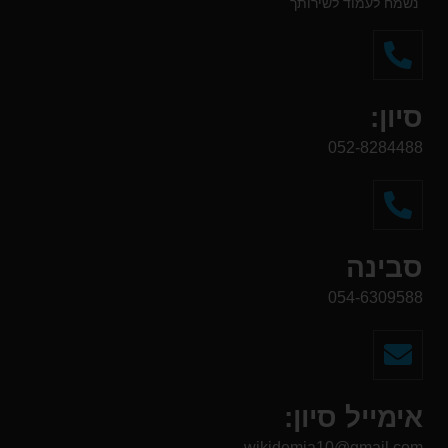
נשמח לעמוד לשירותך
סיון:
052-8284488
סבינה
054-6309588
אימייל סיון:
wikidemia10@gmail.com