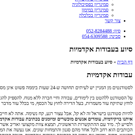
סמינריון בפסיכולוגיה
סמינריון במימון
סמינריון בכלכלה
צור קשר
סיון: 052-8284488
סבינה: 054-6309588
סיוע בעבודות אקדמיות
דף הבית
»
סיוע בעבודות אקדמיות
עבודות אקדמיות
לסטודנטים מן המניין יש לעיתים תחושה ש-24 שעות ביממה פשוט אינן מספיקות.
על הסטודנט ללהטט בין לימודים, עבודה וחיי חברה ללא מנוח. להספיק לה
לוחץ שתיקח עוד משמרות, בעל הדירה לחוץ על הכסף, מי בכלל עוד מדבר ע
להיות סטודנט בישראל זה לא קל, אבל עצור רגע, קח נשימה. אתה לא חיי
איתנו בויקידמיה, עומדים אנשים מוכשרים ומיומנים בכתיבת עבודות אקדמי
ולסייע לך. מיד עם ההתקשרות הראשונית, תמצא צוות מקצועי ואדיב אשר י
הכותבים הוא רחב ולכל אחד מהם סגנון והתמחות שונים. אנו נעשה את המ