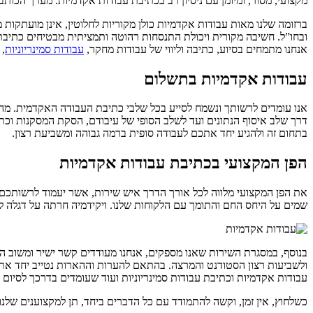
מקצועי, מסור, ומיומן עם ניסיון רב בכתיבת עבודות אקדמיות. מערך הכותב
ברזומה שלנו מאות עבודות אקדמיות כולן מקוריות לחלוטין, אינן מועתק
ובחו”ל. חשיבה מקורית ויכולת התנסחות רהוטה ותמציתית מבטיחים כתיבת 
אנחנו מתמחים בסיוע, כתיבה וליווי של עבודות מחקר,
עבודות סמינריוניות
, 
עבודות אקדמיות בתשלום
אנו עומדים לרשותך ונשמח לסייע בכל שלבי כתיבת העבודה האקדמית. מה
דרך שלב איסוף הנתונים ועד לשלב הסופי של עיבודם, הסקת המסקנות וכתי
בתחום זה ולהגיע יחד אתכם לעבודה סופית ברמה גבוהה ומשביעת רצון.
הפן המקצועי בכתיבת עבודות אקדמיות
את הפן המקצועי מלווה לכל אורך הדרך איש שירות, אשר יעמוד לרשותכם, 
שמים על היחס החם והתומך עם הלקוחות שלנו. ויקידמיה חרתה על דגלה להי
בנוסף, במסגרת השירות שאנו מספקים, אנחנו מעודדים קשר ישיר ומשוב הן
ולשביעות רצון הסטודנט והמרצה. בהתאם להערות וההארות נטייב יחד את 
עבודות אקדמיות וכתיבת עבודות סמינריוניות ועוד שעומדים בדרכך לסיום ה
כשלחוץ, אין זמן, וקשה להתמודד עם כל הדברים ביחד, תן למקצוענים שלנו 