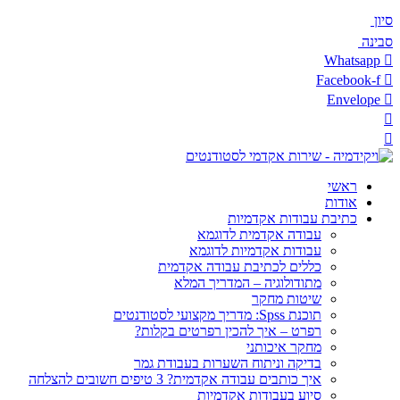
סיון
סבינה
Whatsapp
Facebook-f
Envelope
ראשי
אודות
כתיבת עבודות אקדמיות
עבודה אקדמית לדוגמא
עבודות אקדמיות לדוגמא
כללים לכתיבת עבודה אקדמית
מתודולוגיה – המדריך המלא
שיטות מחקר
תוכנת Spss: מדריך מקצועי לסטודנטים
רפרט – איך להכין רפרטים בקלות?
מחקר איכותני
בדיקה וניתוח השערות בעבודת גמר
איך כותבים עבודה אקדמית? 3 טיפים חשובים להצלחה
סיוע בעבודות אקדמיות