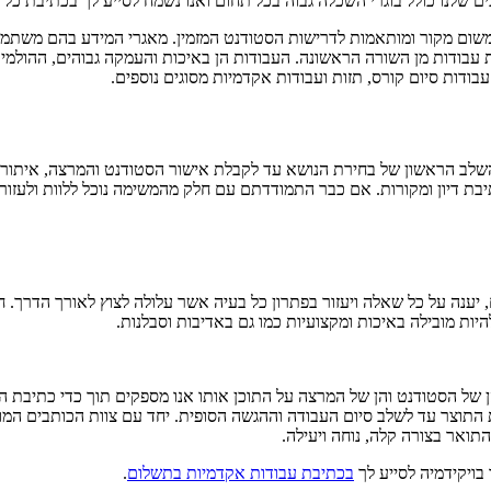
ים שלנו כולל בוגרי השכלה גבוה בכל תחום ואנו נשמח לסייע לך בכתיבת כל
ות משום מקור ומותאמות לדרישות הסטודנט המזמין. מאגרי המידע בהם משת
עבודות מן השורה הראשונה. העבודות הן באיכות והעמקה גבוהים, ההולמים
עבודות סיום קורס, תזות ועבודות אקדמיות מסוגים נוספים.
שלב הראשון של בחירת הנושא עד לקבלת אישור הסטודנט והמרצה, איתור מ
בת דיון ומקורות. אם כבר התמודדתם עם חלק מהמשימה נוכל ללוות ולעזור 
יענה על כל שאלה ויעזור בפתרון כל בעיה אשר עלולה לצוץ לאורך הדרך. 
ות מובילה באיכות ומקצועיות כמו גם באדיבות וסבלנות.
 של הסטודנט והן של המרצה על התוכן אותו אנו מספקים תוך כדי כתיבת הע
התוצר עד לשלב סיום העבודה וההגשה הסופית. יחד עם צוות הכותבים המוב
תואר בצורה קלה, נוחה ויעילה.
בויקידמיה לסייע לך
בכתיבת עבודות אקדמיות בתשלום
.