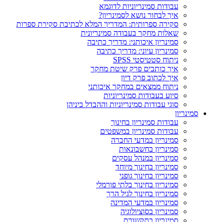
עבודות סמינריוניות לדוגמא​
איך לבחור נושא לסמינריון?
סקירה ספרותית: המדריך המלא לכתיבת סקירת ספרות
שאלות מחקר בעבודה סמינריונית
סמינריון איכותני: מדריך כתיבה
סמינריון עיוני: מדריך כתיבה
ניתוח סטטיסטי SPSS
איך כותבים פרק שיטת מחקר
איך לכתוב פרק דיון
ניתוח ממצאים במחקר איכותני
סיוע בעבודות סמינריוניות
סוגי עבודות סמינריוניות וההבדל ביניהן
סמינריון
עבודות סמינריון בחינוך
עבודות סמינריון במשפטים
סמינריון במדעי החברה
סמינריון בחשבונאות
סמינריון במנהל עסקים
סמינריון בחינוך מיוחד
סמינריון בחינוך גופני
סמינריון בחינוך בלתי פורמלי
סמינריון בחינוך לגיל הרך
סמינריון במדעי המדינה
סמינריון בסוציולוגיה
סמינריון בתקשורת