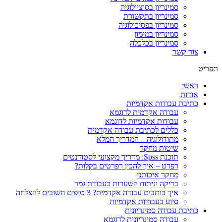
סמינריון בסוציולוגיה
סמינריון בתקשורת
סמינריון בפסיכולוגיה
סמינריון במימון
סמינריון בכלכלה
צור קשר
תפריט
ראשי
אודות
כתיבת עבודות אקדמיות
עבודה אקדמית לדוגמא
עבודות אקדמיות לדוגמא
כללים לכתיבת עבודה אקדמית
מתודולוגיה – המדריך המלא
שיטות מחקר
תוכנת Spss: מדריך מקצועי לסטודנטים
רפרט – איך להכין רפרטים בקלות?
מחקר איכותני
בדיקה וניתוח השערות בעבודת גמר
איך כותבים עבודה אקדמית? 3 טיפים חשובים להצלחה
סיוע בעבודות אקדמיות
כתיבת עבודה סמינריונית
עבודה סמינריונית לדוגמא