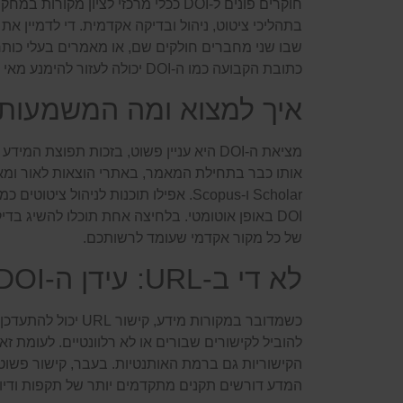
חוקרים פונים ל-DOI ככלי מרכזי לציון 
בתהליכי ציטוט, ניהול ובדיקה אקדמית. די לדמיין א
שבו שני מחברים חולקים שם, או מאמרים בעלי כותרו
כתובת הקבועה כמו ה-DOI יכולה לעזור להימנע מאי הבנות.
איך למצוא ומה המשמעות
מציאת ה-DOI היא עניין פשוט, בזכות תפוצת ה
DOI באופן אוטומטי. בלחיצה אחת תוכלו להשיג 
של כל מקור אקדמי שעומד לרשותכם.
לא די ב-URL: עידן ה-DOI כאן להישאר
כשמדובר במקורות מידע, 
הקישוריות גם ברמת האותנטיות. בעבר, קישור פשו
המדע דורשים תקנים מתקדמים יותר של תקפות ודיוק שמערכת