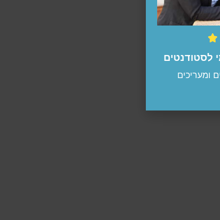

י לסטודנטים
 ומעריכים