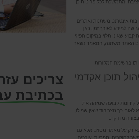
ית, יציבה ומתמשכת לכל פריט תוכן
תובות אינטרנט משתנות ואתרים
ישה למידע לאורך זמן. כאן
ה־DOI, Digital Object Identifier, מזהה קבוע שאינו תלוי במיקום הפיזי
 אם האתר משתנה, המאמר נשאר
הול תוכן אקדמי
צריכים עזר
בכתיבת עב
וא כולל קידומת קבועה שמזהה את
לאור. כך נוצר קוד שאין שני לו,
נשמח לסייע לכם 
צורה מדויקת.
על הפתרונות שלנ
10.1/j.cell.2023.10.025 מצביע לא רק על מאמר מסוים אלא גם
ר לחוקרים, ספריות, עורכים