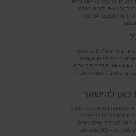
מקורות במחקריהם. מדובר בהקלה משמעותית
ת הבלבול שעשוי לקרות בעולם
ת דומות נפוצים, ועד כמה
?
מידע במרחב הדיגיטלי. לרוב, נמצא
אותו כבר בתחילת המאמר, באתרי הוצאות לאור ומאגרים דיגיטליים כגון Google
Scholar ו-Scopus. אפילו תוכנות לניהול ציטוטים כמו Mendeley יודעות לשלב את ה-
בדיקה קומפלט בהתאמה אחסונית
קישור URL יכול להתעדכן או להשתנות בכל עת, דבר שיכול
להוביל לקישורים שבורים או לא רלוונטיים. לעומת זאת, ה-DOI מבטיח את יציבות
ט נחשב למספיק, אולם בעולם
 ה-DOI מבטיחה.