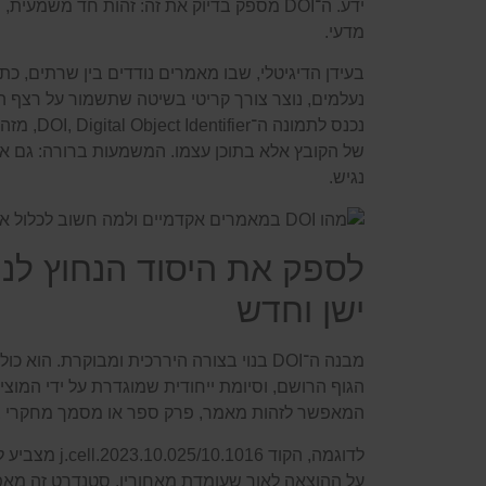
ידע. ה־DOI מספק בדיוק את זה: זהות חד משמע
מדעי.
בעידן הדיגיטלי, שבו מאמרים נודדים בין שרתים, כ
נעלמים, נוצר צורך קריטי בשיטה שתשמור על רצף הג
נכנס לתמונה 
של הקובץ אלא בתוכן עצמו. המשמעות ברורה: גם
נגיש.
לספק את היסוד הנחוץ לני
ישן וחדש
מבנה ה־DOI בנוי בצורה היררכית ומבוקרת. ה
הגוף הרושם, וסיומת ייחודית שמוגדרת על ידי המוציא 
המאפשר לזהות מאמר, פרק ספר או מסמך מחקרי ב
לדוגמה, הקוד 016
על ההוצאה לאור שעומדת מאחוריו. סטנדרט זה מאפש