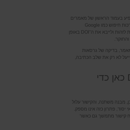
 פשוט. הוא מופיע בעמוד הראשון של מאמרים
רבים, בדפי כתבי עת, במאגרי מידע אקדמיים ובמערכות חיפוש כמו Google
Scholar או Scopus. גם תוכנות לניהול מקורות יודעות לזהות ולייבא את ה־DOI באופן
החוקר.
מהירה למאמר, בדיקה של גרסאות
מייעל לא רק את שלב הכתיבה,
לא די ב־URL: עידן ה־DOI כאן כדי
תעדכן, מבנה משתנה, והקישור עלול
 יסוד, פתרון כזה אינו מספק.
בטיח קישור מתמשך גם כאשר