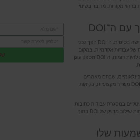
הצטרפו למאות ס
זיהוי מקורות. מדובר בשינוי
משירות מקצועי
ם ה־DOI
בעולם המחקר, ציטוט מדויק הוא לא המלצה אלא דרישה בסיסית. ה־DOI הפך לכלי
של עבודות אקדמיות. במקום
שלי
להסתמך על שמות מחברים, שנים וכותרות שעשויות להיות דומות, ה־DOI מספק עוגן
.
בינלאומיים, שבהם מאמרים
בעלי כותרות דומות עלולים להטעות. שימוש עקבי ב־DOI משדר מקצועיות, בקיאות
ויקידמיה | שירות
גיטליים במסגרת עבודות כתובות,
, המדגימות שילוב מדויק של DOI בתוך
 ומה המשמעות שלו