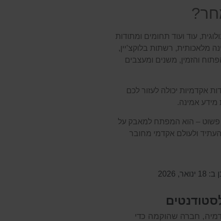
גית, עוד ועוד תחומים ומתודות
לם המחקר. בינה מלאכותית, רשתות בלוקצ’יין,
 DOI בתחום המידע הפתוח והזמין, משנים ומעצבים
ות אקדמיות יכולה לעזור לכם
מידע אמינה.
הה מספרי פשוט – הוא המפתח למאבק על
עתיד ולעולם אקדמי מחובר
ינואר, 2026
לסטודנטים
דמיה, חברה שהוקמה כדי