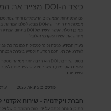
כיצד ה-DOI מצייר את המחר?
עם התפתחות הממשקים הדיגיטליים והחדשנות טכנולו
מנצלות את היתרון שה-DOI מביא לעו
וכמובן הטלת הקשר הישיר של
מחדש את השיח האקדמי הגלובלי.
בעידן המידע, כניסה נכונה לטכניקות כמו כתיבת עבוד
לשדרג את ראייתכם המדעית ולסייע ביצירת אבטחת 
בסופו של דבר, DOI הוא הרבה יותר ממז
האמת האקדמית, הגשר למידע שיצעיד אותנו לעבר ה
ועשיר יותר.
פורסם ב:
5 ינואר, 2026
עודכן ב: 18 
חברת ויקידמיה - שירות אקדמי 
התוכן באתר נכתב על ידי צוות המומחים של ויקי