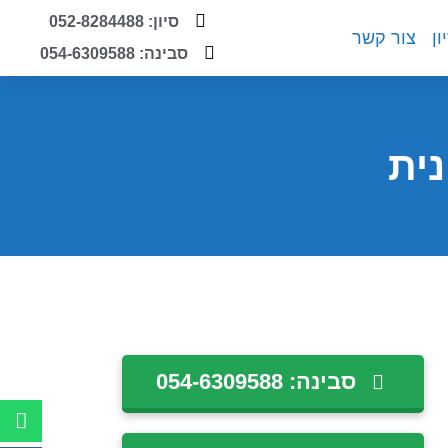
סיון: 052-8284488
ון
צור קשר
סבינה: 054-6309588
נית
סבינה: 054-6309588