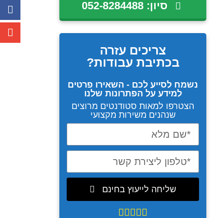
סיון: 052-8284488
צריכים עזרה
בכתיבת עבודות?
נשמח לסייע לכם - השאירו פרטים
למידע על הפתרונות שלנו
הצטרפו למאות סטודנטים מרוצים
שנהנים משירות מקצועי
שליחה לייעוץ בחינם




