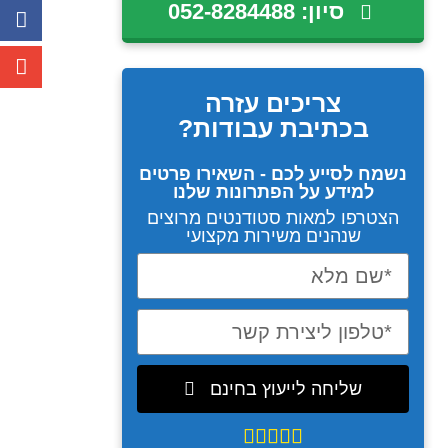
סיון: 052-8284488
צריכים עזרה
בכתיבת עבודות?
נשמח לסייע לכם - השאירו פרטים
למידע על הפתרונות שלנו
הצטרפו למאות סטודנטים מרוצים
שנהנים משירות מקצועי
שליחה לייעוץ בחינם




