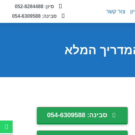
סיון: 052-8284488
ון
צור קשר
סבינה: 054-6309588
המדריך המלא
סבינה: 054-6309588