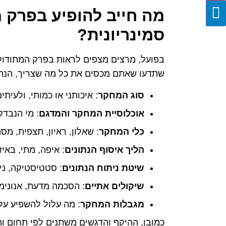
מה חייב להופיע בפרק מ
סמינריונית?
בפועל, מרצים מצפים לראות בפרק המתודולוג
שתדעו שאתם מכסים את כל מה שצריך, הנה מ
סוג המחקר
: איכותני או כמותי, ולעית
אוכלוסיית המחקר והמדגם
: מי הנבדק
כלי המחקר
: שאלון, ראיון, תצפית, מס
הליך איסוף הנתונים
: איפה, מתי, באיז
שיטת ניתוח הנתונים
: סטטיסטיקה, נית
שיקולים אתיים
: הסכמה מדעת, אנונימי
מגבלות המחקר
: מה עלול להשפיע על
כמובן, ההיקף והדגשים משתנים לפי תחום וה