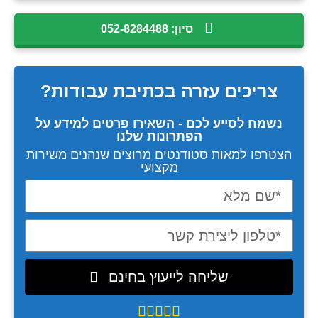
סיון: 052-8284488
צריכים עזרה
בכתיבת עבודות?
נשמח לסייע לכם - השאירו פרטים למידע על
הפתרונות שלנו
הצטרפו למאות סטודנטים מרוצים שנהנים משירות
מקצועי
שליחה לייעוץ בחינם




