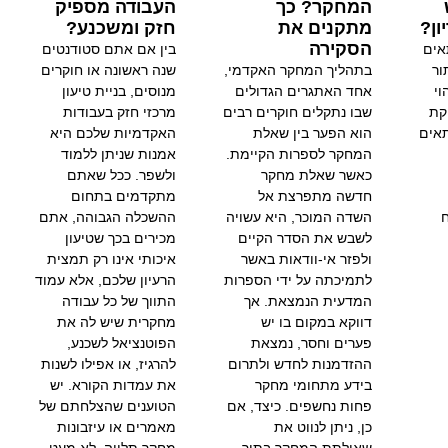
המחקר? כך
העבודה מספיק
ון?
מתקנים את
חזק ומשכנע?
הסקירה
Goog מתאים
בין אם אתם סטודנטים
ור
בתהליך המחקר האקדמי,
שנה ראשונה או חוקרים
וי
אחד האתגרים הגדולים
מנוסים, בניית טיעון
קת
שבו נתקלים חוקרים רבים
מרכזי חזק בעבודות
 JSTOR מתאים
הוא הפער בין שאלת
האקדמיות שלכם היא
המחקר לספרות הקיימת.
אמנות שניתן ללמוד
כאשר שאלת מחקר
ולשפר. ככל שאתם
חדשה מתפרצת אל
מתקדמים בתחום
ח
השדה המוכר, היא עשויה
ההשכלה הגבוהה, אתם
לשבש את הסדר הקיים
מכירים בכך שטיעון
ולפזר אי-וודאות באשר
איכותי אינו רק תמצית
לתמיכתה על ידי הספרות
הרעיון שלכם, אלא עמוד
המדעית הנמצאת. אך
התווך של כל עבודה
דווקא במקום בו יש
מחקרית שיש לה את
פערים וחסר, נמצאת
הפוטנציאל לשכנע,
ההזדמנות לחדש ולתרום
להרגיז, או אפילו לשנות
בידע מתחומי מחקר
את עמדות הקורא. יש
פחות נחשפים. כיצד, אם
הטוענים שהצלחתם של
כן, ניתן לנווט את
מאמרים או עיזבונות