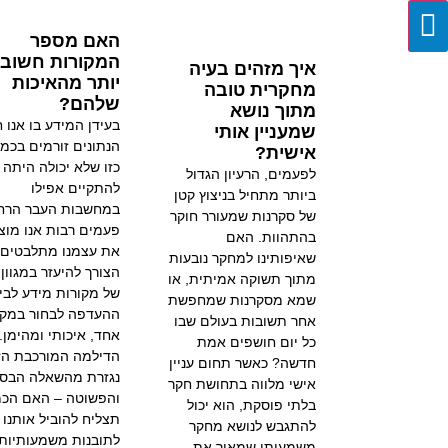
האם מספר
המקורות חשוב
איך מזהים בעיה
יותר מהאיכות
מחקרית טובה
שלהם?
מתוך נושא
בעידן המידע בו אנו ח
שמעניין אותי
הנתונים זורמים בכמ
אישית?
כזו שלא יכולה היתה
לפעמים, הרעיון הגדול
להתקיים אפילו
ביותר מתחיל בניצוץ קטן
במחשבות העבר הרחו
של סקרנות שמעורר חוקר
פעמים רבות אנו מוצ
בהתהוות. האם
את עצמנו מתלבטים ב
שאיפותינו למחקר נובעות
הצורך להיעזר במגוון
מתוך תשוקה אמיתית, או
של מקורות מידע לבין
שמא מסקרנות שמחפשת
ההעדפה לבחור במקו
אחר תשובות בעולם שבו
אחד, איכותי ומהימן.
כל יום חושפים אמת
הדילמה המורכבת הז
חדשה? כאשר תחום עניין
נגזרת מהשאלה הבסי
אישי מלווה בתחושת חקר
והפשוטה – האם הכמ
בלתי פוסקת, הוא יכול
תצליח להוביל אותנו
להתגבש לנושא מחקר
לתובנות משמעותיות,
משמעותי שמאיר את