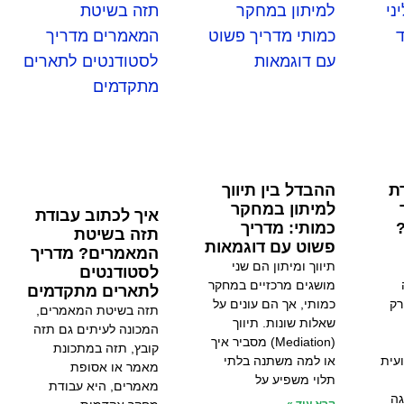
ת
ההבדל בין תיווך
למיתון במחקר
איך לכתוב עבודת
כמותי: מדריך
תזה בשיטת
פשוט עם דוגמאות
המאמרים? מדריך
תיווך ומיתון הם שני
לסטודנטים
מושגים מרכזיים במחקר
לתארים מתקדמים
רק
כמותי, אך הם עונים על
תזה בשיטת המאמרים,
שאלות שונות. תיווך
המכונה לעיתים גם תזה
(Mediation) מסביר איך
קובץ, תזה במתכונת
עית
או למה משתנה בלתי
מאמר או אסופת
תלוי משפיע על
מאמרים, היא עבודת
גה