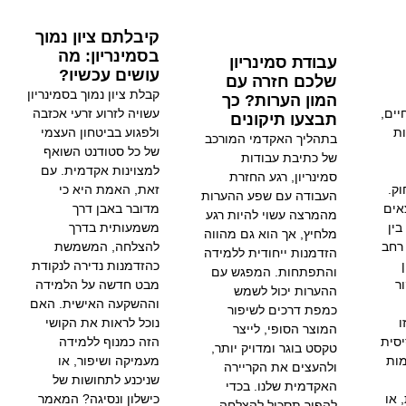
קיבלתם ציון נמוך
בסמינריון: מה
עבודת סמינריון
עושים עכשיו?
שלכם חזרה עם
קבלת ציון נמוך בסמינריון
המון הערות? כך
יים,
עשויה לזרוע זרעי אכזבה
תבצעו תיקונים
ות
ולפגוע בביטחון העצמי
בתהליך האקדמי המורכב
של כל סטודנט השואף
של כתיבת עבודות
למצוינות אקדמית. עם
סמינריון, רגע החזרת
ק.
זאת, האמת היא כי
העבודה עם שפע ההערות
אים
מדובר באבן דרך
מהמרצה עשוי להיות רגע
ין
משמעותית בדרך
מלחיץ, אך הוא גם מהווה
 רחב
להצלחה, המשמשת
הזדמנות ייחודית ללמידה
כהזדמנות נדירה לנקודת
והתפתחות. המפגש עם
ר
מבט חדשה על הלמידה
ההערות יכול לשמש
וההשקעה האישית. האם
כמפת דרכים לשיפור
ו
נוכל לראות את הקושי
המוצר הסופי, לייצר
סית
הזה כמנוף ללמידה
טקסט בוגר ומדויק יותר,
ות
מעמיקה ושיפור, או
ולהעצים את הקריירה
שניכנע לתחושות של
האקדמית שלנו. בכדי
 או
כישלון ונסיגה? המאמר
להפוך תסכול להצלחה,