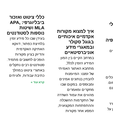
כללי ציטוט ואזכור
ביבליוגרפי: APA,
י
MLA ושיטות
איך למצוא מקורות
נוספות לסטודנטים
אקדמיים איכותיים
בעידן שבו כל מידע זמין
פיה
בגוגל סקולר
בלחיצת כפתור, דווקא
ובמאגרי מידע
האתיקה האקדמית
ם
אוניברסיטאיים
והדיוק בציון מקורות
במרחב הקיים בין המון
הופכים לחשובים מתמיד.
המידע הזמין לכלל,
סטודנטים רבים נתקלים
מתחבא האתגר האמיתי
באתגרי ציטוט במהלך
של זמננו: המיומנות
כתיבת עבודות, ולעיתים
APA הם כלים
להבחין בנתונים אמינים
ום.
קרא עוד »
ומבוססים. במקום שבו
נם
מחקרים ומאמרים
מהווים את עמוד השדרה
של התקדמות ההשכלה
רד
וההתפתחות המקצועית,
 על
המסע אחר מקורות