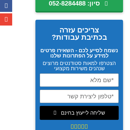
סיון: 052-8284488
צריכים עזרה
בכתיבת עבודות?
נשמח לסייע לכם - השאירו פרטים
למידע על הפתרונות שלנו
הצטרפו למאות סטודנטים מרוצים
שנהנים משירות מקצועי
שליחה לייעוץ בחינם




