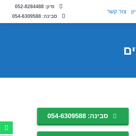
סיון: 052-8284488
ון
צור קשר
סבינה: 054-6309588
ים
סבינה: 054-6309588