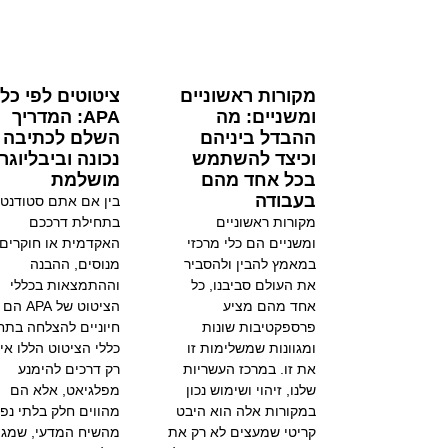
מקורות ראשוניים
ציטוטים לפי כלל
ומשניים: מה
APA: המדריך
ההבדל ביניהם
השלם לכתיבה
וכיצד להשתמש
נכונה וביבליוגר
בכל אחד מהם
מושלמת
בעבודה
בין אם אתם סטודנטי
מקורות ראשוניים
בתחילת דרככם
ומשניים הם כלי מרכזי
האקדמית או חוקרים
במאמץ להבין ולהסביר
מנוסים, ההבנה
את העולם סביבנו, כל
וההתמצאות בכללי
אחד מהם מציע
הציטוט של 
פרספקטיבות שונות
חיוניים להצלחה בתח
ומגוונות שמשלימות זו
כללי הציטוט הללו אי
את זו. במרכז העשריות
רק דרכים להימנע
שלנו, זיהוי ושימוש נכון
מפלגיאט, אלא הם
במקורות אלה הוא היבט
מהווים חלק בלתי נפ
קריטי שמעצים לא רק את
מהשיח המדעי, שמגן