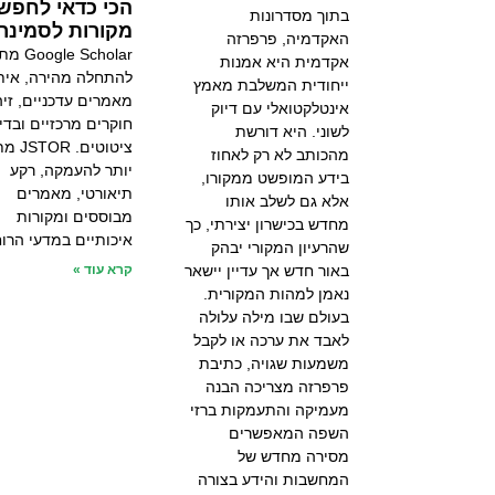
הכי כדאי לחפש
בתוך מסדרונות
מקורות לסמינרי
האקדמיה, פרפרזה
le Scholar
אקדמית היא אמנות
להתחלה מהירה, אית
ייחודית המשלבת מאמץ
מאמרים עדכניים, זיה
אינטלקטואלי עם דיוק
חוקרים מרכזיים ובדי
לשוני. היא דורשת
ציטוטים.
מהכותב לא רק לאחוז
יותר להעמקה, רקע
בידע המופשט ממקורו,
תיאורטי, מאמרים
אלא גם לשלב אותו
מבוססים ומקורות
מחדש בכישרון יצירתי, כך
איכותיים במדעי הרו
שהרעיון המקורי יבהק
באור חדש אך עדיין יישאר
קרא עוד »
נאמן למהות המקורית.
בעולם שבו מילה עלולה
לאבד את ערכה או לקבל
משמעות שגויה, כתיבת
פרפרזה מצריכה הבנה
מעמיקה והתעמקות ברזי
השפה המאפשרים
מסירה מחדש של
המחשבות והידע בצורה